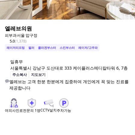
엘레브의원
피부과
서울 압구정
5.0
(
1,378
)
레이저리프팅
필러
콜라겐부스터
스킨부스터
레이저/고주파
일
휴무
서울특별시 강남구 도산대로 333 케이플러스메디칼타워 6, 7층
주소복사
지도보기
엘레브는 고객 한분 한분에게 집중하여 개인에게 꼭 맞는 진료를 
제공합니다
CCTV설치
여의사진료
전문의
1
명
주차가능