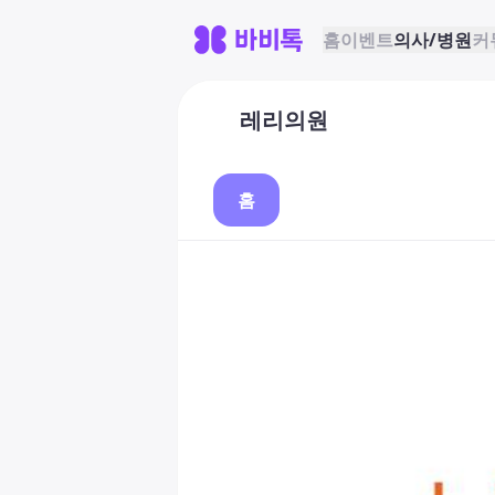
홈
이벤트
의사/병원
커
레리의원
홈