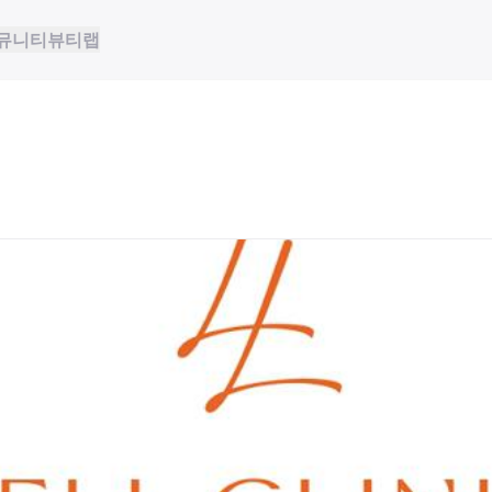
뮤니티
뷰티랩