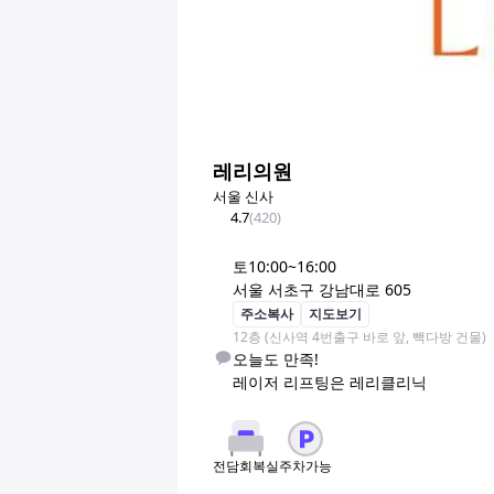
레리의원
서울 신사
4.7
(
420
)
토
10:00~16:00
서울 서초구 강남대로 605
주소복사
지도보기
12층 (신사역 4번출구 바로 앞, 빽다방 건물)
오늘도 만족!

레이저 리프팅은 레리클리닉
주차가능
전담회복실