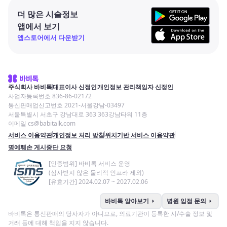
더 많은 시술정보
앱에서 보기
앱스토어에서 다운받기
주식회사 바비톡
대표이사 신정인
개인정보 관리책임자 신정인
사업자등록번호 836-86-02172
통신판매업신고번호 2021-서울강남-03497
서울특별시 서초구 강남대로 363 363강남타워 11층
이메일 cs@babitalk.com
서비스 이용약관
개인정보 처리 방침
위치기반 서비스 이용약관
명예훼손 게시중단 요청
[인증범위] 바비톡 서비스 운영
(심사받지 않은 물리적 인프라 제외)
[유효기간] 2024.02.07 ~ 2027.02.06
arrow_right
arrow_right
바비톡 알아보기
병원 입점 문의
바비톡은 통신판매의 당사자가 아니므로, 의료기관이 등록한 시/수술 정보 및
거래 등에 대해 책임을 지지 않습니다.