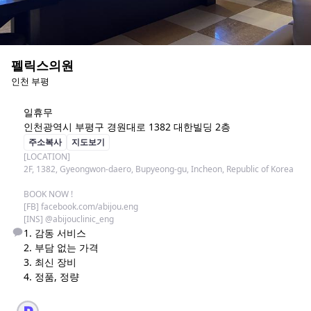
펠릭스의원
인천 부평
일
휴무
인천광역시 부평구 경원대로 1382 대한빌딩 2층
주소복사
지도보기
[LOCATION]

2F, 1382, Gyeongwon-daero, Bupyeong-gu, Incheon, Republic of Korea

BOOK NOW !

[FB] facebook.com/abijou.eng

[INS] @abijouclinic_eng
1. 감동 서비스

2. 부담 없는 가격

3. 최신 장비

4. 정품, 정량