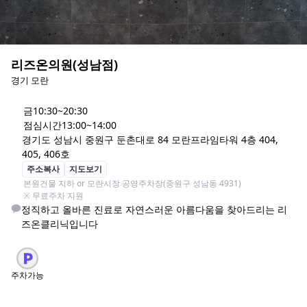
리즈온의원(성남점)
경기 모란
금
10:30~20:30
점심시간
13:00~14:00
경기도 성남시 중원구 둔촌대로 84 모란프라임타워 4층 404, 
405, 406호
주소복사
지도보기
본원건물 지하 or 모란시장 공영주차장(중원구 성남동 4931)

※ 무료주차 지원
정직하고 올바른 진료로 자연스러운 아름다움을 찾아드리는 리
즈온클리닉입니다
주차가능