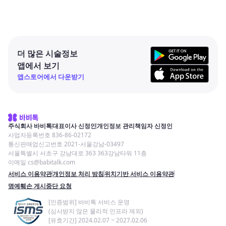
더 많은 시술정보
앱에서 보기
앱스토어에서 다운받기
주식회사 바비톡
대표이사 신정인
개인정보 관리책임자 신정인
사업자등록번호 836-86-02172
통신판매업신고번호 2021-서울강남-03497
서울특별시 서초구 강남대로 363 363강남타워 11층
이메일 cs@babitalk.com
서비스 이용약관
개인정보 처리 방침
위치기반 서비스 이용약관
명예훼손 게시중단 요청
[인증범위] 바비톡 서비스 운영
(심사받지 않은 물리적 인프라 제외)
[유효기간] 2024.02.07 ~ 2027.02.06