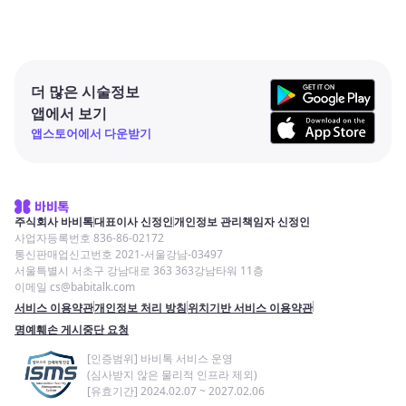
더 많은 시술정보
앱에서 보기
앱스토어에서 다운받기
주식회사 바비톡
대표이사 신정인
개인정보 관리책임자 신정인
사업자등록번호 836-86-02172
통신판매업신고번호 2021-서울강남-03497
서울특별시 서초구 강남대로 363 363강남타워 11층
이메일 cs@babitalk.com
서비스 이용약관
개인정보 처리 방침
위치기반 서비스 이용약관
명예훼손 게시중단 요청
[인증범위] 바비톡 서비스 운영
(심사받지 않은 물리적 인프라 제외)
[유효기간] 2024.02.07 ~ 2027.02.06