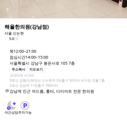
해율한의원(강남점)
서울 신논현
5.0
(
1
)
목
12:00~21:00
점심시간
14:00~15:00
서울특별시 강남구 봉은사로 105 7층
주소복사
지도보기
교보타워 사거리

9호선 급행/신분당선 신논현역 3번출구 50미터 버거킹 건물 7층

2호선 강남역 11번출구 700미터
강남역 인근 여드름, 흉터, 다이어트 전문 한의원
야간상담
주차가능