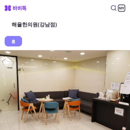
해율한의원(강남점)
홈