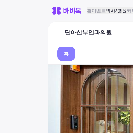
홈
이벤트
의사/병원
커
단아산부인과의원
홈