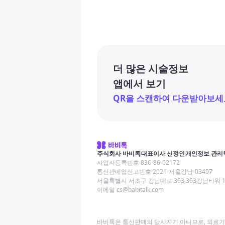
더 많은 시술정보
앱에서 보기
QR을 스캔하여 다운받아보세
주식회사 바비톡
대표이사 신정인
개인정보 관리
사업자등록번호 836-86-02172
통신판매업신고번호 2021-서울강남-03497
서울특별시 서초구 강남대로 363 363강남타워 
이메일 cs@babitalk.com
바비톡은 통신판매의 당사자가 아니므로, 의료기관