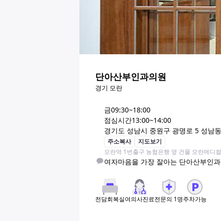
단아산부인과의원
경기 모란
금
09:30~18:00
점심시간
13:00~14:00
경기도 성남시 중원구 광명로 5 성남
주소복사
지도보기
모란역 1번출구 농협은행 옆 건물 모란메디컬
여자마음을 가장 잘아는 단아산부인과
여의사진료
전문의
1
명
주차가능
전담회복실