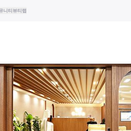
뮤니티
뷰티랩