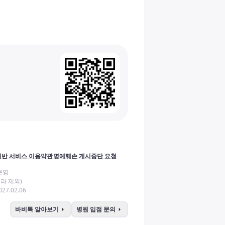
반 서비스 이용약관
명예훼손 게시중단 요청
운영
라 제외)
27.02.06
arrow_right
arrow_right
바비톡 알아보기
병원 입점 문의