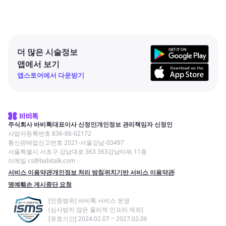
더 많은 시술정보
앱에서 보기
앱스토어에서 다운받기
주식회사 바비톡
대표이사 신정인
개인정보 관리책임자 신정인
사업자등록번호 836-86-02172
통신판매업신고번호 2021-서울강남-03497
서울특별시 서초구 강남대로 363 363강남타워 11층
이메일 cs@babitalk.com
서비스 이용약관
개인정보 처리 방침
위치기반 서비스 이용약관
명예훼손 게시중단 요청
[인증범위] 바비톡 서비스 운영
(심사받지 않은 물리적 인프라 제외)
[유효기간] 2024.02.07 ~ 2027.02.06