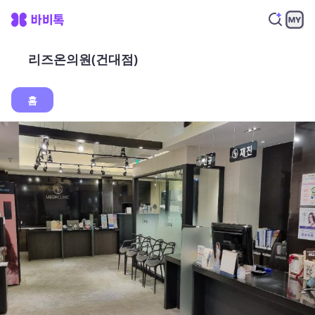
리즈온의원(건대점)
홈