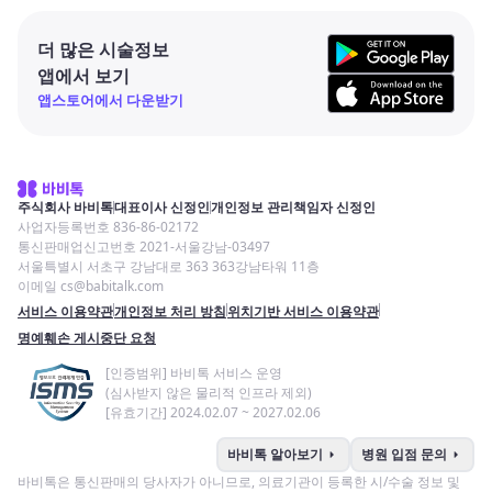
더 많은 시술정보
앱에서 보기
앱스토어에서 다운받기
주식회사 바비톡
대표이사 신정인
개인정보 관리책임자 신정인
사업자등록번호 836-86-02172
통신판매업신고번호 2021-서울강남-03497
서울특별시 서초구 강남대로 363 363강남타워 11층
이메일 cs@babitalk.com
서비스 이용약관
개인정보 처리 방침
위치기반 서비스 이용약관
명예훼손 게시중단 요청
[인증범위] 바비톡 서비스 운영
(심사받지 않은 물리적 인프라 제외)
[유효기간] 2024.02.07 ~ 2027.02.06
arrow_right
arrow_right
바비톡 알아보기
병원 입점 문의
바비톡은 통신판매의 당사자가 아니므로, 의료기관이 등록한 시/수술 정보 및