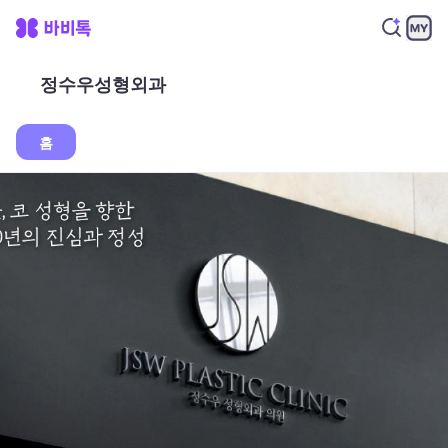
정수우성형외과
홈