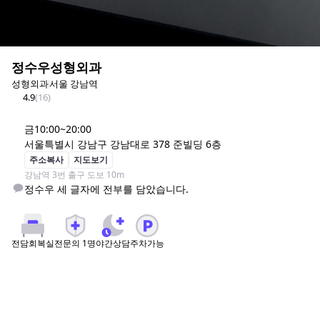
정수우성형외과
성형외과
서울 강남역
4.9
(
16
)
금
10:00~20:00
서울특별시 강남구 강남대로 378 준빌딩 6층
주소복사
지도보기
강남역 3번 출구 도보 10m
정수우 세 글자에 전부를 담았습니다.
전문의
1
명
야간상담
주차가능
전담회복실