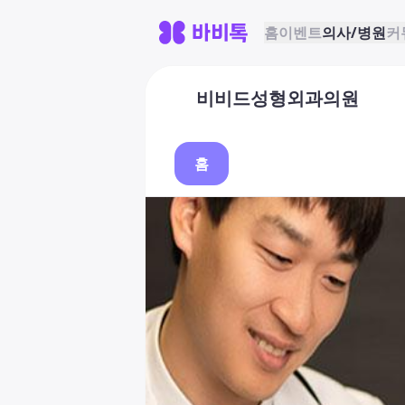
홈
이벤트
의사/병원
커
비비드성형외과의원
홈