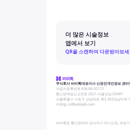
더 많은 시술정보
앱에서 보기
QR을 스캔하여 다운받아보세
주식회사 바비톡
대표이사 신정인
개인정보 관리
사업자등록번호 836-86-02172
통신판매업신고번호 2021-서울강남-03497
서울특별시 서초구 강남대로 363 363강남타워 
이메일 cs@babitalk.com
바비톡은 통신판매의 당사자가 아니므로, 의료기관