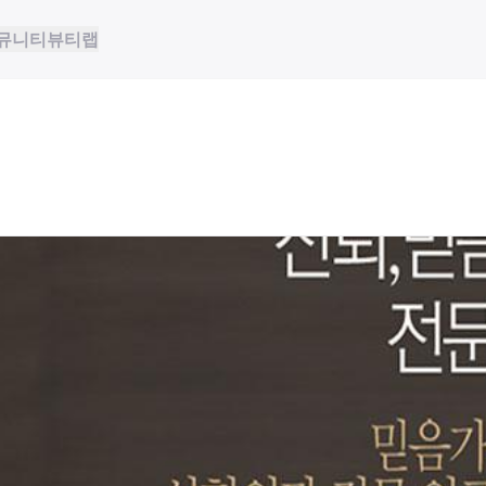
뮤니티
뷰티랩