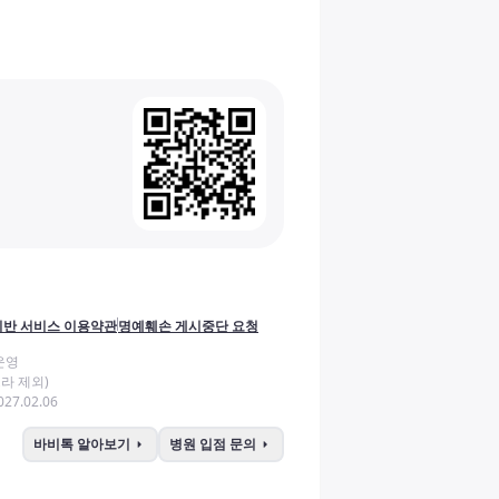
반 서비스 이용약관
명예훼손 게시중단 요청
운영
라 제외)
27.02.06
arrow_right
arrow_right
바비톡 알아보기
병원 입점 문의