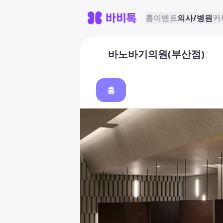
홈
이벤트
의사/병원
커
바노바기의원(부산점)
홈