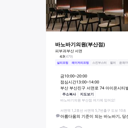
바노바기의원(부산점)
피부과
부산 서면
4.9
(
479
)
실리프팅
레이저리프팅
스킨부스터
필러
윤곽/
금
10:00~20:00
점심시간
13:00~14:00
부산 부산진구 서면로 74 아이온시티빌딩
주소복사
지도보기
바노바기의원 부산점 여기에 있어요!

서면역 1,2호선 서면역 5,7번출구 도보 10초
아름다움의 기준이 되는 바노바기, 당