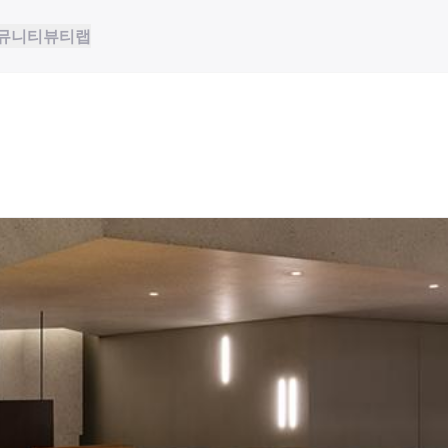
뮤니티
뷰티랩