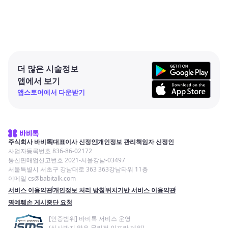
더 많은 시술정보
앱에서 보기
앱스토어에서 다운받기
주식회사 바비톡
대표이사 신정인
개인정보 관리책임자 신정인
사업자등록번호 836-86-02172
통신판매업신고번호 2021-서울강남-03497
서울특별시 서초구 강남대로 363 363강남타워 11층
이메일 cs@babitalk.com
서비스 이용약관
개인정보 처리 방침
위치기반 서비스 이용약관
명예훼손 게시중단 요청
[인증범위] 바비톡 서비스 운영
(심사받지 않은 물리적 인프라 제외)