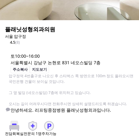
플래닛성형외과의원
서울 압구정
4.5
(
8
)
토
10:00~16:00
서울특별시 강남구 논현로 831 네오스빌딩 7층
주소복사
지도보기
압구정역 4번출구로 나오신 후 스타벅스 쪽 방면으로 100m 정도 올라오시면 
국민은행 건물이 보이실 것입니다.

그 옆 빌딩 (네오스빌딩) 7층에 위치하고 있습니다.

오시는 길이 어려우시다면 전화주시면 상세히 설명드리도록 하겠습니다.
안녕하세요. 리프팅중점병원 플래닛성형외과입니다.
전문의
1
명
주차가능
전담회복실