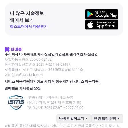
더 많은 시술정보
앱에서 보기
앱스토어에서 다운받기
주식회사 바비톡
대표이사 신정인
개인정보 관리책임자 신정인
사업자등록번호 836-86-02172
통신판매업신고번호 2021-서울강남-03497
서울특별시 서초구 강남대로 363 363강남타워 11층
이메일 cs@babitalk.com
서비스 이용약관
개인정보 처리 방침
위치기반 서비스 이용약관
명예훼손 게시중단 요청
[인증범위] 바비톡 서비스 운영
(심사받지 않은 물리적 인프라 제외)
[유효기간] 2024.02.07 ~ 2027.02.06
arrow_right
arrow_right
바비톡 알아보기
병원 입점 문의
바비톡은 통신판매의 당사자가 아니므로, 의료기관이 등록한 시/수술 정보 및