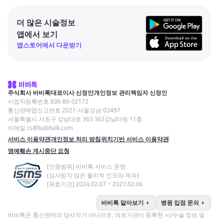
더 많은 시술정보
앱에서 보기
앱스토어에서 다운받기
주식회사 바비톡
대표이사 신정인
개인정보 관리책임자 신정인
사업자등록번호 836-86-02172
통신판매업신고번호 2021-서울강남-03497
서울특별시 서초구 강남대로 363 363강남타워 11층
이메일 cs@babitalk.com
서비스 이용약관
개인정보 처리 방침
위치기반 서비스 이용약관
명예훼손 게시중단 요청
[인증범위] 바비톡 서비스 운영
(심사받지 않은 물리적 인프라 제외)
[유효기간] 2024.02.07 ~ 2027.02.06
arrow_right
arrow_right
바비톡 알아보기
병원 입점 문의
바비톡은 통신판매의 당사자가 아니므로, 의료기관이 등록한 시/수술 정보 및