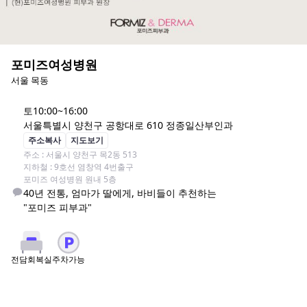
포미즈여성병원
서울 목동
토
10:00~16:00
서울특별시 양천구 공항대로 610 정종일산부인과
주소복사
지도보기
주소 : 서울시 양천구 목2동 513

지하철 : 9호선 염창역 4번출구

포미즈 여성병원 원내 5층 
40년 전통, 엄마가 딸에게, 바비들이 추천하는

"포미즈 피부과"
주차가능
전담회복실