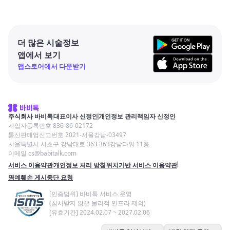
더 많은 시술정보
앱에서 보기
앱스토어에서 다운받기
주식회사 바비톡
대표이사 신정인
개인정보 관리책임자 신정인
사업자등록번호 836-86-02172
통신판매업신고번호 2021-서울강남-03497
서울특별시 서초구 강남대로 363 363강남타워 11층
이메일 cs@babitalk.com
서비스 이용약관
개인정보 처리 방침
위치기반 서비스 이용약관
명예훼손 게시중단 요청
[인증범위] 바비톡 서비스 운영
(심사받지 않은 물리적 인프라 제외)
[유효기간] 2024.02.07 ~ 2027.02.06