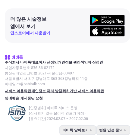
더 많은 시술정보
앱에서 보기
앱스토어에서 다운받기
주식회사 바비톡
대표이사 신정인
개인정보 관리책임자 신정인
사업자등록번호 836-86-02172
통신판매업신고번호 2021-서울강남-03497
서울특별시 서초구 강남대로 363 363강남타워 11층
이메일 cs@babitalk.com
서비스 이용약관
개인정보 처리 방침
위치기반 서비스 이용약관
명예훼손 게시중단 요청
[인증범위] 바비톡 서비스 운영
(심사받지 않은 물리적 인프라 제외)
[유효기간] 2024.02.07 ~ 2027.02.06
arrow_right
arrow_right
바비톡 알아보기
병원 입점 문의