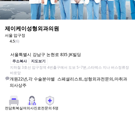
제이케이성형외과의원
서울 압구정
4.5
(
6
)
서울특별시 강남구 논현로 835 JK빌딩
주소복사
지도보기
지하철 3호선 압구정역 4번출구에서 도보 5~7분,스타벅스 지나 버스정류장 
바로앞
개원22년,각 수술분야별  스페셜리스트,성형외과전문의,마취과
의사상주
여의사진료
전문의
6
명
전담회복실