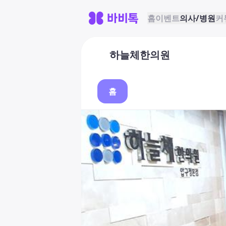
홈
이벤트
의사/병원
커
하늘체한의원
홈