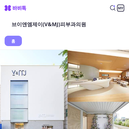
브이앤엠제이(V&MJ)피부과의원
홈