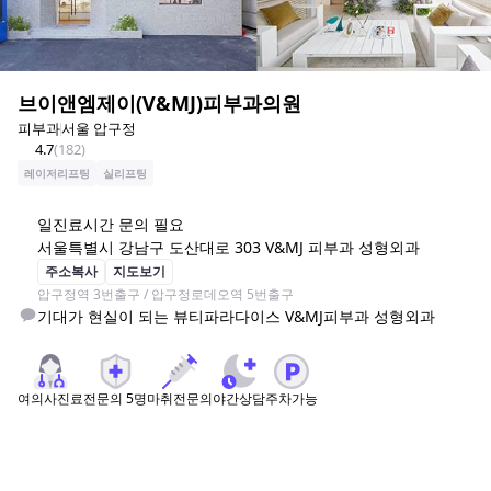
브이앤엠제이(V&MJ)피부과의원
피부과
서울 압구정
4.7
(
182
)
레이저리프팅
실리프팅
일
진료시간 문의 필요
서울특별시 강남구 도산대로 303 V&MJ 피부과 성형외과
주소복사
지도보기
압구정역 3번출구 / 압구정로데오역 5번출구
기대가 현실이 되는 뷰티파라다이스 V&MJ피부과 성형외과
여의사진료
전문의
5
명
마취전문의
야간상담
주차가능