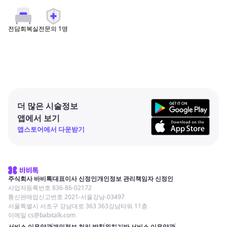
전문의
1
명
전담회복실
더 많은 시술정보
앱에서 보기
앱스토어에서 다운받기
주식회사 바비톡
대표이사 신정인
개인정보 관리책임자 신정인
사업자등록번호 836-86-02172
통신판매업신고번호 2021-서울강남-03497
서울특별시 서초구 강남대로 363 363강남타워 11층
이메일 cs@babitalk.com
서비스 이용약관
개인정보 처리 방침
위치기반 서비스 이용약관