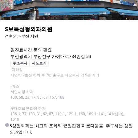
S보톡성형외과의원
성형외과
부산 서면
일
진료시간 문의 필요
부산광역시 부산진구 가야대로784번길 33
주소복사
지도보기
-지하철

서면역 2호선 하차 후 7번 출구로 나오셔서 약 5분 거리

-버스

서면시장 하차

138, 68, 23, 17, 85, 67, 167, 108

롯데호텔 백화점 하차

138-1, 77, 133, 31, 62, 87, 110-1, 129-1, 160, 169-1, 141, 141(심야), 
1010
S성형외과는 최고의 조화와 균형잡힌 아름다움을  추구하는 성형
외과입니다.