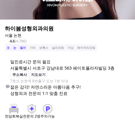
하이봄성형외과의원
서울 논현
4.6
(
4,786
)
코
눈
필러
기타
보톡스
실리프팅
거상
레이저리프팅
일
진료시간 문의 필요
서울특별시 서초구 강남대로 563 페이토플라자빌딩 3층
주소복사
지도보기
7호선 논현역 8번출구 도보 1분 이내
젊은 감각! 자연스러운 아름다움 추구!

성형외과 전문의 1:1 맞춤 진료
전문의
2
명
주차가능
전담회복실