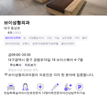
브이성형외과
대구 동성로
4.9
(
3,800
)
레이저/고주파
눈
지방흡입/이식
거상
가슴
남자성형
기타
필러
레이저리프팅
보톡스
윤곽/지방분해/지방추출
클리닉/케어
금
09:00~20:30
대구광역시 중구 공평로10길 18 브이스퀘어 4~7층
주소복사
지도보기
중앙도서관 맞은편 위치
여의사진료
전문의
12
명
마취전문의
야간상담
주차가능
전담회복실