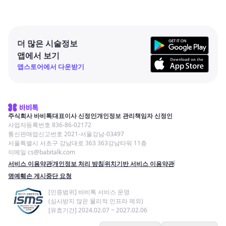
더 많은 시술정보
앱에서 보기
앱스토어에서 다운받기
주식회사 바비톡
대표이사 신정인
개인정보 관리책임자 신정인
사업자등록번호 836-86-02172
통신판매업신고번호 2021-서울강남-03497
서울특별시 서초구 강남대로 363 363강남타워 11층
이메일 cs@babitalk.com
서비스 이용약관
개인정보 처리 방침
위치기반 서비스 이용약관
명예훼손 게시중단 요청
[인증범위] 바비톡 서비스 운영
(심사받지 않은 물리적 인프라 제외)
[유효기간] 2024.02.07 ~ 2027.02.06