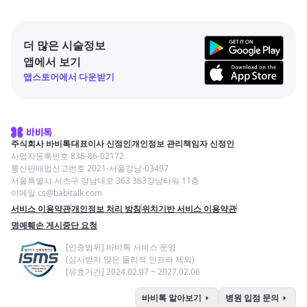
더 많은 시술정보
앱에서 보기
앱스토어에서 다운받기
주식회사 바비톡
대표이사 신정인
개인정보 관리책임자 신정인
사업자등록번호 836-86-02172
통신판매업신고번호 2021-서울강남-03497
서울특별시 서초구 강남대로 363 363강남타워 11층
이메일 cs@babitalk.com
서비스 이용약관
개인정보 처리 방침
위치기반 서비스 이용약관
명예훼손 게시중단 요청
[인증범위] 바비톡 서비스 운영
(심사받지 않은 물리적 인프라 제외)
[유효기간] 2024.02.07 ~ 2027.02.06
arrow_right
arrow_right
바비톡 알아보기
병원 입점 문의