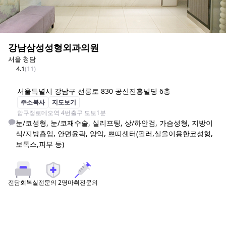
강남삼성성형외과의원
서울 청담
4.1
(
11
)
서울특별시 강남구 선릉로 830 공신진흥빌딩 6층
주소복사
지도보기
압구정로데오역 4번출구 도보1분
눈/코성형, 눈/코재수술, 실리프팅, 상/하안검, 가슴성형, 지방이
식/지방흡입, 안면윤곽, 양악, 쁘띠센터(필러,실을이용한코성형,
보톡스,피부 등)
전문의
2
명
마취전문의
전담회복실