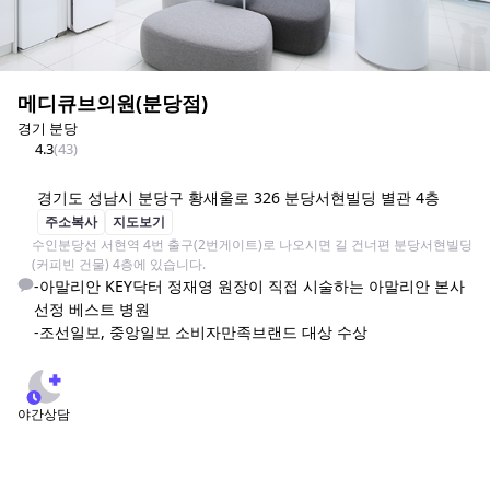
메디큐브의원(분당점)
경기 분당
4.3
(
43
)
경기도 성남시 분당구 황새울로 326 분당서현빌딩 별관 4층
주소복사
지도보기
수인분당선 서현역 4번 출구(2번게이트)로 나오시면 길 건너편 분당서현빌딩
(커피빈 건물) 4층에 있습니다.
-아말리안 KEY닥터 정재영 원장이 직접 시술하는 아말리안 본사 
선정 베스트 병원

-조선일보, 중앙일보 소비자만족브랜드 대상 수상
야간상담