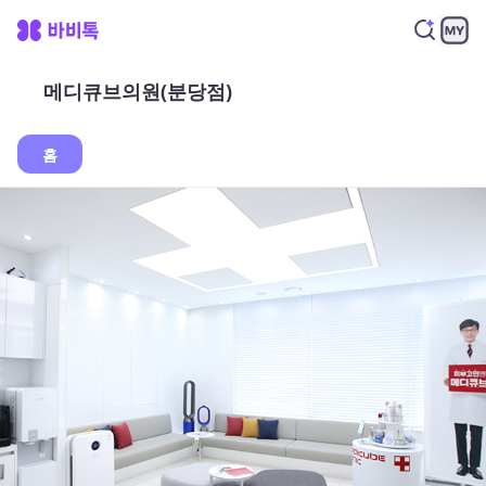
메디큐브의원(분당점)
홈