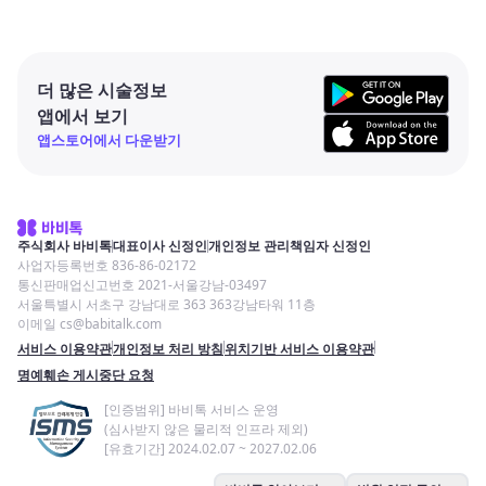
더 많은 시술정보
앱에서 보기
앱스토어에서 다운받기
주식회사 바비톡
대표이사 신정인
개인정보 관리책임자 신정인
사업자등록번호 836-86-02172
통신판매업신고번호 2021-서울강남-03497
서울특별시 서초구 강남대로 363 363강남타워 11층
이메일 cs@babitalk.com
서비스 이용약관
개인정보 처리 방침
위치기반 서비스 이용약관
명예훼손 게시중단 요청
[인증범위] 바비톡 서비스 운영
(심사받지 않은 물리적 인프라 제외)
[유효기간] 2024.02.07 ~ 2027.02.06