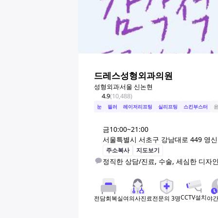
드레스성형외과의원
성형외과
서울 신논현
4.9
(
10,488
)
눈
필러
레이저리프팅
실리프팅
스킨부스터
윤
금
10:00~21:00
서울특별시 서초구 강남대로 449 영신빌딩
주소복사
지도보기
정직한 상담/진료, 수술, 세심한 디자인
CCTV설치
여의사진료
전문의
3
명
야
전담회복실