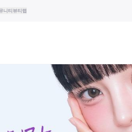
뮤니티
뷰티랩