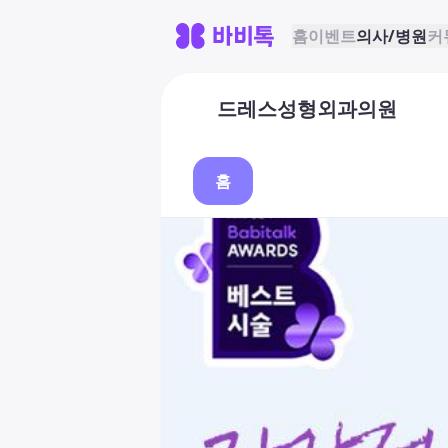
홈
이벤트
의사/병원
커
드레스성형외과의원
홈