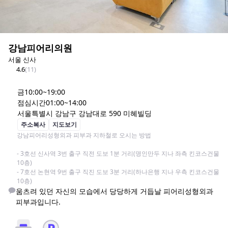
강남피어리의원
서울 신사
4.6
(
11
)
금
10:00~19:00
점심시간
01:00~14:00
서울특별시 강남구 강남대로 590 미혜빌딩
주소복사
지도보기
강남피어리성형외과 피부과 지하철로 오시는 방법

- 3호선 신사역 3번 출구 직전 도보 1분 거리(명인만두 지나 좌측 킨코스건물 
10층)

- 7호선 논현역 9번 출구 직진 도보 3분 거리(하나은행 지나 우측 킨코스건물 
10층)
움츠려 있던 자신의 모습에서 당당하게 거듭날 피어리성형외과
피부과입니다.