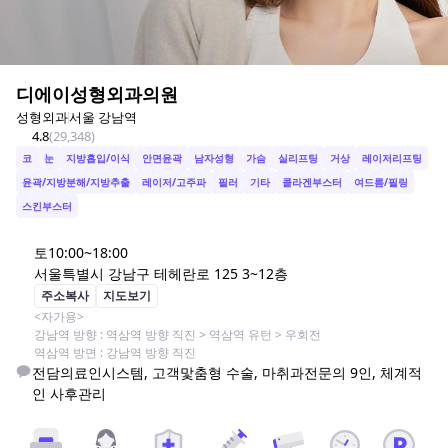
디에이성형외과의원
성형외과
서울 강남역
4.8
(
29,348
)
코
눈
지방흡입/이식
안면윤곽
남자성형
가슴
실리프팅
거상
레이저리프팅
윤곽/지방분해/지방추출
레이저/고주파
필러
기타
콜라겐부스터
여드름/필링
스킨부스터
토
10:00~18:00
서울특별시 강남구 테헤란로 125 3~12층
주소복사
지도보기
<자가용>

강남역 방향 : 역삼역 방향 직진 > 역삼역 유턴 > 우회전

역삼역 방면 : 강남역 방향 직진
전담의료인시스템, 고객맟춤형 수술, 마취과전문의 9인, 체계적
인 사후관리