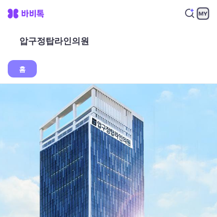
압구정탑라인의원
홈