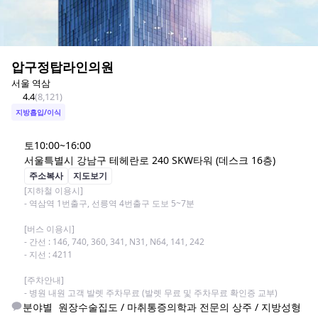
압구정탑라인의원
서울 역삼
4.4
(
8,121
)
지방흡입/이식
토
10:00~16:00
서울특별시 강남구 테헤란로 240 SKW타워 (데스크 16층)
주소복사
지도보기
[지하철 이용시]

- 역삼역 1번출구, 선릉역 4번출구 도보 5~7분

[버스 이용시]

- 간선 : 146, 740, 360, 341, N31, N64, 141, 242

- 지선 : 4211

[주차안내]

- 병원 내원 고객 발렛 주차무료 (발렛 무료 및 주차무료 확인증 교부)
분야별  원장수술집도 / 마취통증의학과 전문의 상주 / 지방성형 