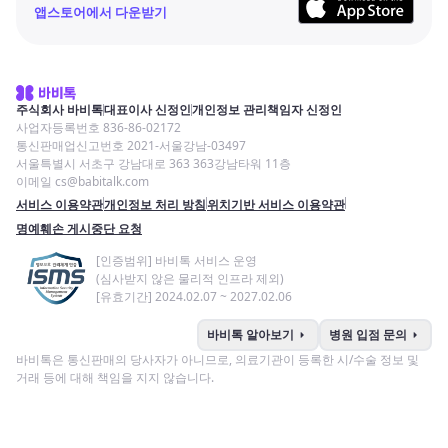
앱스토어에서 다운받기
주식회사 바비톡
대표이사 신정인
개인정보 관리책임자 신정인
사업자등록번호 836-86-02172
통신판매업신고번호 2021-서울강남-03497
서울특별시 서초구 강남대로 363 363강남타워 11층
이메일 cs@babitalk.com
서비스 이용약관
개인정보 처리 방침
위치기반 서비스 이용약관
명예훼손 게시중단 요청
[인증범위] 바비톡 서비스 운영
(심사받지 않은 물리적 인프라 제외)
[유효기간] 2024.02.07 ~ 2027.02.06
arrow_right
arrow_right
바비톡 알아보기
병원 입점 문의
바비톡은 통신판매의 당사자가 아니므로, 의료기관이 등록한 시/수술 정보 및
거래 등에 대해 책임을 지지 않습니다.