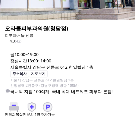
오라클피부과의원(청담점)
피부과
서울 선릉
4.0
(
42
)
월
10:00~19:00
점심시간
13:00~14:00
서울특별시 강남구 선릉로 612 한일빌딩 1층
주소복사
지도보기
서울시 강남구 선릉로 612 한일빌딩 1층

선정릉역 2번출구 (강남구청역 방향 100M)
국내외 지점 100여개! 국내 최대 네트워크 피부과 본점!
전문의
1
명
주차가능
전담회복실