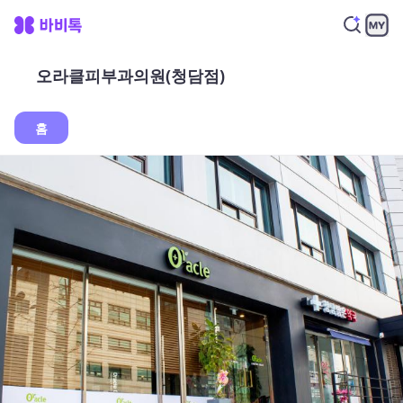
오라클피부과의원(청담점)
홈