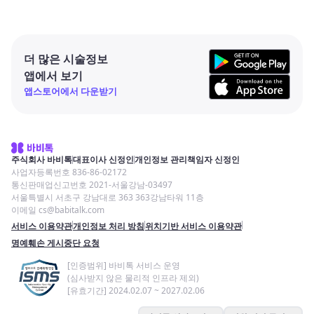
더 많은 시술정보
앱에서 보기
앱스토어에서 다운받기
주식회사 바비톡
대표이사 신정인
개인정보 관리책임자 신정인
사업자등록번호 836-86-02172
통신판매업신고번호 2021-서울강남-03497
서울특별시 서초구 강남대로 363 363강남타워 11층
이메일 cs@babitalk.com
서비스 이용약관
개인정보 처리 방침
위치기반 서비스 이용약관
명예훼손 게시중단 요청
[인증범위] 바비톡 서비스 운영
(심사받지 않은 물리적 인프라 제외)
[유효기간] 2024.02.07 ~ 2027.02.06