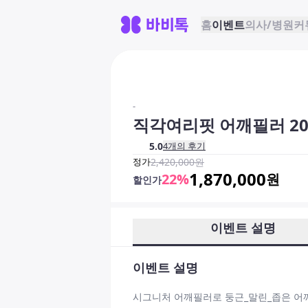
홈
이벤트
의사/병원
커
-
직각여리핏 어깨필러 20
5.0
4
개의 후기
정가
2,420,000
원
1,870,000
22
%
원
할인가
이벤트 설명
이벤트 설명
시그니처 어깨필러로 둥근_말린_좁은 어