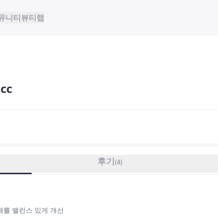
뮤니티
뷰티랩
cc
후기
(
4
)
깨를 밸런스 있게 개선