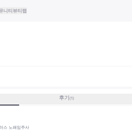
뮤니티
뷰티랩
후기
(
1
)
플러스 노패임주사