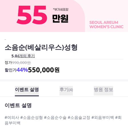
-
소음순(베살리우스)성형
5.0
4
개의 후기
정가
990,000
원
550,000
44
%
원
할인가
이벤트 설명
후기
병원 정보
(
4
)
이벤트 설명
#여의사 #소음순성형 #소음순수술 #소음술교정 #외음부미백 #회
음부미백