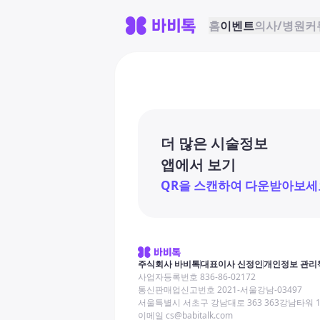
홈
이벤트
의사/병원
커
더 많은 시술정보
앱에서 보기
QR을 스캔하여 다운받아보세
주식회사 바비톡
대표이사 신정인
개인정보 관리
사업자등록번호 836-86-02172
통신판매업신고번호 2021-서울강남-03497
서울특별시 서초구 강남대로 363 363강남타워 
이메일 cs@babitalk.com