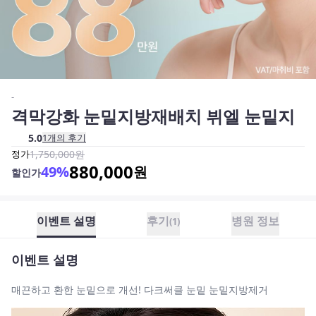
-
격막강화 눈밑지방재배치 뷔엘 눈밑지
5.0
1
개의 후기
정가
1,750,000
원
880,000
49
%
원
할인가
이벤트 설명
후기
병원 정보
(
1
)
이벤트 설명
매끈하고 환한 눈밑으로 개선! 다크써클 눈밑 눈밑지방제거