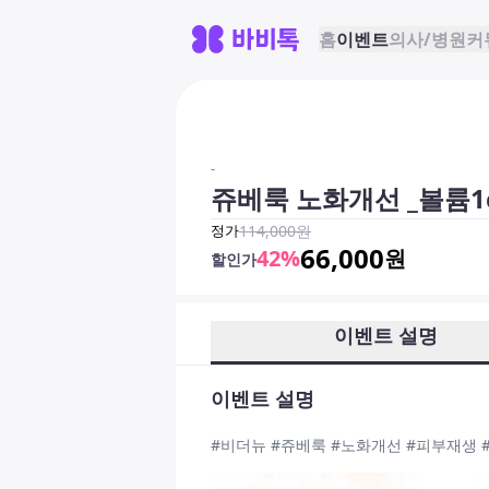
홈
이벤트
의사/병원
커
-
쥬베룩 노화개선 _볼륨1
정가
114,000
원
66,000
42
%
원
할인가
이벤트 설명
이벤트 설명
#비더뉴 #쥬베룩 #노화개선 #피부재생