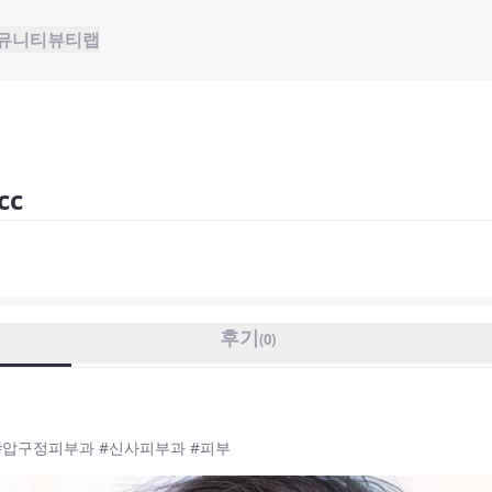
뮤니티
뷰티랩
cc
후기
(
0
)
 #압구정피부과 #신사피부과 #피부