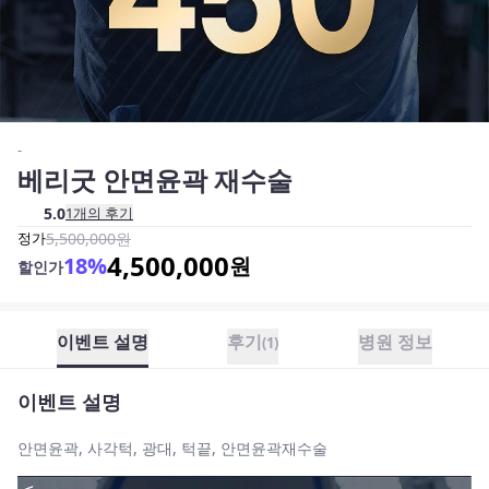
-
베리굿 안면윤곽 재수술
5.0
1
개의 후기
정가
5,500,000
원
4,500,000
18
%
원
할인가
이벤트 설명
후기
병원 정보
(
1
)
이벤트 설명
안면윤곽, 사각턱, 광대, 턱끝, 안면윤곽재수술