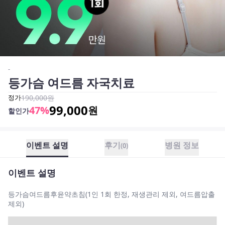
-
등가슴 여드름 자국치료
정가
190,000
원
99,000
47
%
원
할인가
이벤트 설명
후기
병원 정보
(
0
)
이벤트 설명
등가슴여드름후윤약초침(1인 1회 한정, 재생관리 제외, 여드름압출
제외)