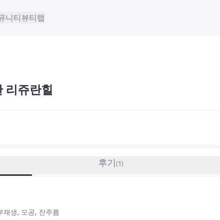
뮤니티
뷰티랩
한 리쥬란힐
후기
(
1
)
재생, 모공, 잔주름