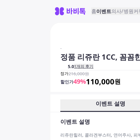
홈
이벤트
의사/병원
커
-
정품 리쥬란 1CC, 꼼꼼
5.0
1
개의 후기
정가
216,000
원
110,000
49
%
원
할인가
이벤트 설명
이벤트 설명
리쥬란힐러, 콜라겐부스터, 연어주사, 피부