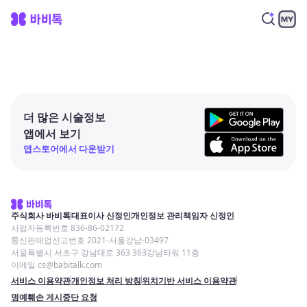
더 많은 시술정보
앱에서 보기
앱스토어에서 다운받기
주식회사 바비톡
대표이사 신정인
개인정보 관리책임자 신정인
사업자등록번호 836-86-02172
통신판매업신고번호 2021-서울강남-03497
서울특별시 서초구 강남대로 363 363강남타워 11층
이메일 cs@babitalk.com
서비스 이용약관
개인정보 처리 방침
위치기반 서비스 이용약관
명예훼손 게시중단 요청