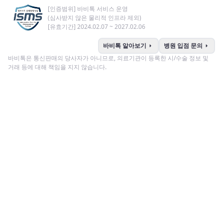
[인증범위] 바비톡 서비스 운영
(심사받지 않은 물리적 인프라 제외)
[유효기간] 2024.02.07 ~ 2027.02.06
arrow_right
arrow_right
바비톡 알아보기
병원 입점 문의
바비톡은 통신판매의 당사자가 아니므로, 의료기관이 등록한 시/수술 정보 및
거래 등에 대해 책임을 지지 않습니다.