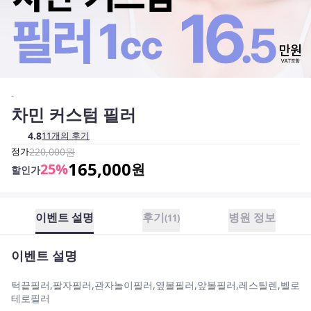
-
차민 커스텀 필러
4.8
11
개의 후기
정가
220,000
원
165,000
25
%
원
할인가
이벤트 설명
후기
병원 정보
(
11
)
이벤트 설명
턱끝필러,팔자필러,관자놀이필러,옆볼필러,앞볼필러,레스틸렌,벨로
테로필러