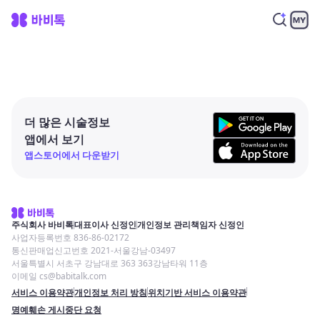
더 많은 시술정보
앱에서 보기
앱스토어에서 다운받기
주식회사 바비톡
대표이사 신정인
개인정보 관리책임자 신정인
사업자등록번호 836-86-02172
통신판매업신고번호 2021-서울강남-03497
서울특별시 서초구 강남대로 363 363강남타워 11층
이메일 cs@babitalk.com
서비스 이용약관
개인정보 처리 방침
위치기반 서비스 이용약관
명예훼손 게시중단 요청