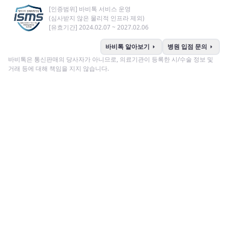
[인증범위] 바비톡 서비스 운영
(심사받지 않은 물리적 인프라 제외)
[유효기간] 2024.02.07 ~ 2027.02.06
arrow_right
arrow_right
바비톡 알아보기
병원 입점 문의
바비톡은 통신판매의 당사자가 아니므로, 의료기관이 등록한 시/수술 정보 및
거래 등에 대해 책임을 지지 않습니다.