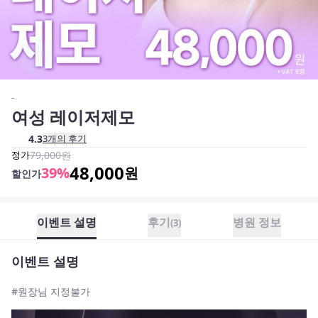
-
여성 레이저제모
4.3
3
개의 후기
정가
79,000
원
48,000
39
%
원
할인가
이벤트 설명
후기
병원 정보
(
3
)
이벤트 설명
#원장님 지정불가