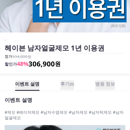
-
헤이븐 남자얼굴제모 1년 이용권
정가
594,000
원
306,900
48
%
원
할인가
이벤트 설명
후기
병원 정보
(
0
)
이벤트 설명
#제모 #레이저제모 #남자수염제모 #남자제모 #남자턱제모 #남자
얼굴제모