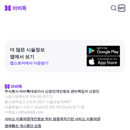
더 많은 시술정보
앱에서 보기
앱스토어에서 다운받기
주식회사 바비톡
대표이사 신정인
개인정보 관리책임자 신정인
사업자등록번호 836-86-02172
통신판매업신고번호 2021-서울강남-03497
서울특별시 서초구 강남대로 363 363강남타워 11층
이메일 cs@babitalk.com
서비스 이용약관
개인정보 처리 방침
위치기반 서비스 이용약관
명예훼손 게시중단 요청