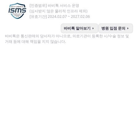
[인증범위] 바비톡 서비스 운영
(심사받지 않은 물리적 인프라 제외)
[유효기간] 2024.02.07 ~ 2027.02.06
arrow_right
arrow_right
바비톡 알아보기
병원 입점 문의
바비톡은 통신판매의 당사자가 아니므로, 의료기관이 등록한 시/수술 정보 및
거래 등에 대해 책임을 지지 않습니다.