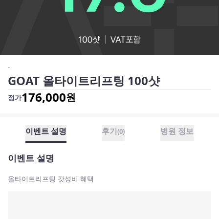
-
GOAT 올타이트리프팅 100샷
176,000
원
정가
이벤트 설명
후기
병원 정보
(
0
)
이벤트 설명
올타이트리프팅 갓성비 혜택