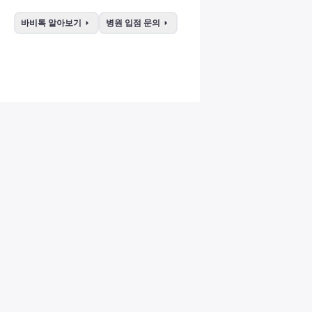
arrow_right
arrow_right
바비톡 알아보기
병원 입점 문의