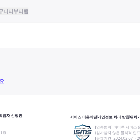
뮤니티
뷰티랩
요
책임자 신정인
서비스 이용약관
개인정보 처리 방침
위치기
[인증범위] 바비톡 서비스 
11층
(심사받지 않은 물리적 인프
[유효기간] 2024.02.07 ~ 20