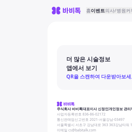
홈
이벤트
의사/병원
커
더 많은 시술정보
앱에서 보기
QR을 스캔하여 다운받아보세
주식회사 바비톡
대표이사 신정인
개인정보 관리
사업자등록번호 836-86-02172
통신판매업신고번호 2021-서울강남-03497
서울특별시 서초구 강남대로 363 363강남타워 
이메일 cs@babitalk.com