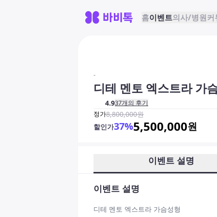
홈
이벤트
의사/병원
커
-
디테 멘토 엑스트라 가
4.9
37
개의 후기
정가
8,800,000
원
5,500,000
37
%
원
할인가
이벤트 설명
이벤트 설명
디테 멘토 엑스트라 가슴성형