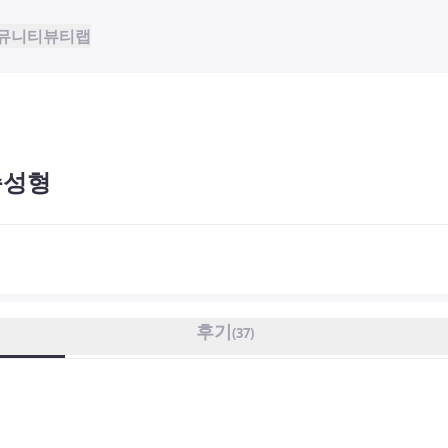
뮤니티
뷰티랩
슴성형
후기
(
37
)