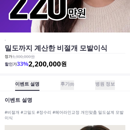
-
밀도까지 계산한 비절개 모발이식
정가
3,300,000
원
2,200,000
33
%
원
할인가
이벤트 설명
후기
병원 정보
(
0
)
이벤트 설명
#비절개 #고밀도 #정수리 #헤어라인교정 개인맞춤 밀도설계 모발
이식