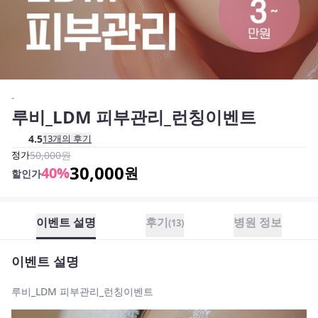
-
루비_LDM 피부관리_런칭이벤트
4.5
13
개의 후기
정가
50,000
원
30,000
40
%
원
할인가
이벤트 설명
후기
병원 정보
(
13
)
이벤트 설명
루비_LDM 피부관리_런칭이벤트