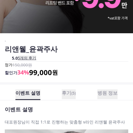
-
리앤웰_윤곽주사
5.0
5
개의 후기
정가
150,000
원
99,000
34
%
원
할인가
이벤트 설명
후기
병원 정보
(
5
)
이벤트 설명
대표원장님이 직접 1:1로 진행하는 맞춤형 v라인 리앤웰 윤곽주사